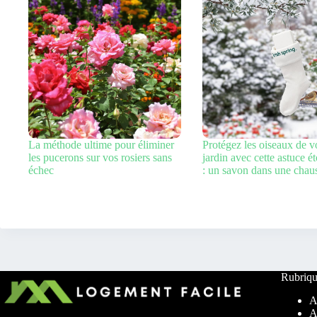
La méthode ultime pour éliminer
Protégez les oiseaux de v
les pucerons sur vos rosiers sans
jardin avec cette astuce é
échec
: un savon dans une chaus
Rubriqu
A
A