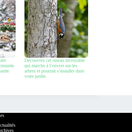
otre
Découvrez cet oiseau incroyable
tonnante
qui marche à l’envers sur les
sette
arbres et pourrait s’installer dans
votre jardin
es
ctualités
rchives