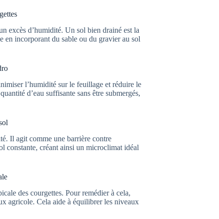
gettes
 un excès d’humidité. Un sol bien drainé est la
ge en incorporant du sable ou du gravier au sol
dro
imiser l’humidité sur le feuillage et réduire le
quantité d’eau suffisante sans être submergés,
sol
té. Il agit comme une barrière contre
l constante, créant ainsi un microclimat idéal
ale
picale des courgettes. Pour remédier à cela,
x agricole. Cela aide à équilibrer les niveaux