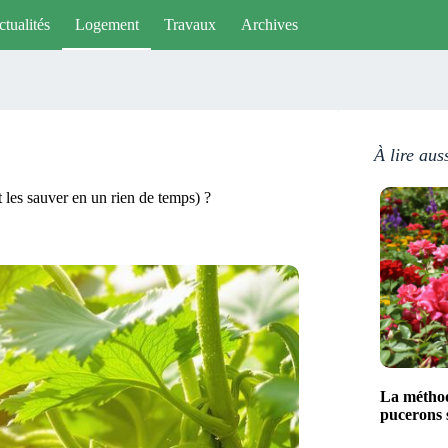
tualités
Logement
Travaux
Archives
À lire aus
 les sauver en un rien de temps) ?
La méthod
pucerons s